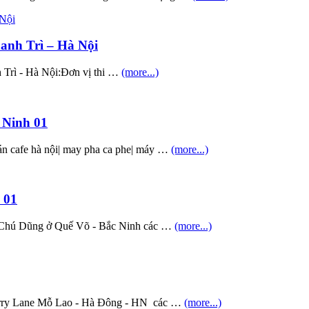
hanh Trì – Hà Nội
h Trì - Hà Nội:Đơn vị thi …
(more...)
 Ninh 01
án cafe hà nội| may pha ca phe| máy …
(more...)
 01
 Chú Dũng ở Quế Võ - Bắc Ninh các …
(more...)
rry Lane Mỗ Lao - Hà Đông - HN các …
(more...)