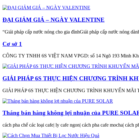
ĐẠI GIẢM GIÁ – NGÀY VALENTINE
“Giải pháp cấp nước nóng cho gia đìnhGiải pháp cấp nước nóng dà
Cơ sở 1
CÔNG TY TNHH 6S VIỆT NAM VPGD: số 14 Ngõ 193 Minh Khai -
GIẢI PHÁP 6S THỰC HIỆN CHƯƠNG TRÌNH K
GIẢI PHÁP 6S THỰC HIỆN CHƯƠNG TRÌNH KHUYẾN MÃI TRI
Tháng bán hàng không lợi nhuận của PURE SOLA
cách pha chế các loại cafe| ly cafe ngon| cách pha cafe mocha| cách