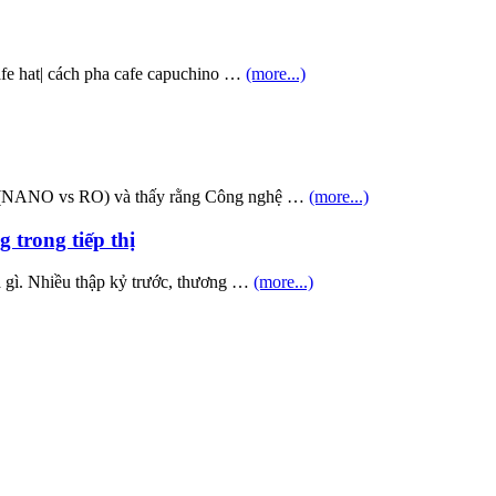
cafe hat| cách pha cafe capuchino …
(more...)
O (NANO vs RO) và thấy rằng Công nghệ …
(more...)
 trong tiếp thị
à gì. Nhiều thập kỷ trước, thương …
(more...)