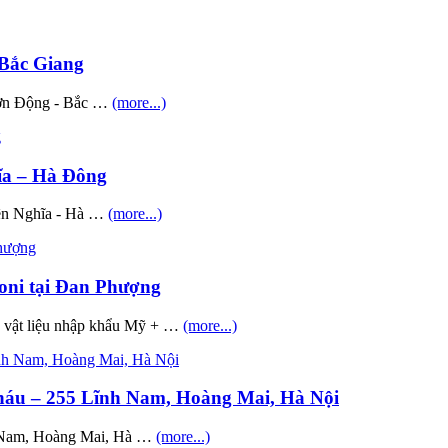
 Bắc Giang
 Sơn Động - Bắc …
(more...)
hĩa – Hà Đông
Yên Nghĩa - Hà …
(more...)
moni tại Đan Phượng
ng vật liệu nhập khẩu Mỹ + …
(more...)
háu – 255 Lĩnh Nam, Hoàng Mai, Hà Nội
h Nam, Hoàng Mai, Hà …
(more...)