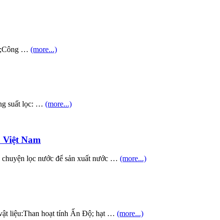
0l;Công …
(more...)
ng suất lọc: …
(more...)
S Việt Nam
 chuyện lọc nước để sản xuất nước …
(more...)
vật liệu:Than hoạt tính Ấn Độ; hạt …
(more...)