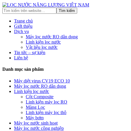
Trang chủ
Giới thiệu
Dịch vụ
Máy lọc nước RO dân dụng
Linh kiện lọc nước
Vật liệu lọc nước
Tin tức – sự kiện
Liên hệ
Danh mục sản phẩm
Máy diệt virus CV19 ECO 10
Máy lọc nước RO dân dụng
Linh kiện lọc nước
Cột Composite
Linh kiện máy lọc RO
Màng Lọc
Linh kiện máy lọc thô
Máy bơm
Máy lọc nước sinh hoạt
Máy lọc nước công nghiệp