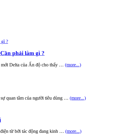
Cần phải làm gì ?
ể mới Delta của Ấn độ cho thấy …
(more...)
 sự quan tâm của người tiêu dùng …
(more...)
ì
ị điện từ bởi tác động đang kinh …
(more...)