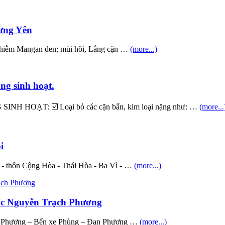
Hưng Yên
nhiễm Mangan đen; mùi hôi, Lắng cặn …
(more...)
ng sinh hoạt.
ẠT: ☑️ Loại bỏ các cặn bẩn, kim loại nặng như: …
(more...
i
 - thôn Cộng Hòa - Thái Hòa - Ba Vì - …
(more...)
uốc Nguyễn Trạch Phương
ạch Phương – Bến xe Phùng – Đan Phượng …
(more...)