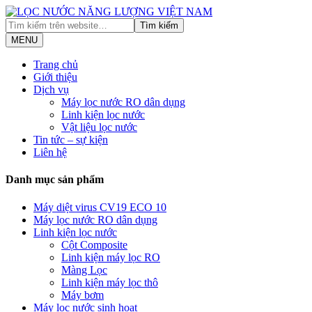
MENU
Trang chủ
Giới thiệu
Dịch vụ
Máy lọc nước RO dân dụng
Linh kiện lọc nước
Vật liệu lọc nước
Tin tức – sự kiện
Liên hệ
Danh mục sản phẩm
Máy diệt virus CV19 ECO 10
Máy lọc nước RO dân dụng
Linh kiện lọc nước
Cột Composite
Linh kiện máy lọc RO
Màng Lọc
Linh kiện máy lọc thô
Máy bơm
Máy lọc nước sinh hoạt