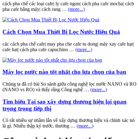
cách pha chế các loại cafe| ly cafe ngon| cách pha cafe mocha| cách
pha cafe bằng máy| cách rang …
(more...)
Cách Chọn Mua Thiết Bị Lọc Nước Hiệu Quả
các cách pha chế cafe| may pha che cafe tu dong| máy xay cafe hạt|
cafe hat| cách pha cafe capuchino …
(more...)
Máy lọc nước nào tốt nhất cho lựa chọn của bạn
Chúng ta đã có bài So sánh giữa công nghệ lọc nước NANO và RO
(NANO vs RO) và thấy rằng Công nghệ …
(more...)
Tìm hiểu Tại sao xây dựng thương hiệu lại quan
trọng trong tiếp thị
Có rất nhiều sự nhầm lẫn về xây dựng thương hiệu và chính xác nó
là gì. Nhiều thập kỷ trước, thương …
(more...)