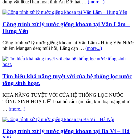
dụng vật liệu:Than hoạt tính Ấn Độ; hạt …
(more...)
Công trình xử lý nước giếng khoan tại Văn Lâm –
Hưng Yên
Công trình xử lý nước giếng khoan tại Văn Lâm - Hưng Yên;Nước
nhiễm Mangan đen; mùi hôi, Lắng cặn …
(more...)
Tìm hiểu khả năng tuyệt vời của hệ thống lọc nước
tổng sinh hoạt.
KHẢ NĂNG TUYỆT VỜI CỦA HỆ THỐNG LỌC NƯỚC
TỔNG SINH HOẠT: ☑️ Loại bỏ các cặn bẩn, kim loại nặng như:
…
(more...)
Công trình xử lý nước giếng khoan tại Ba Vì – Hà
Nội