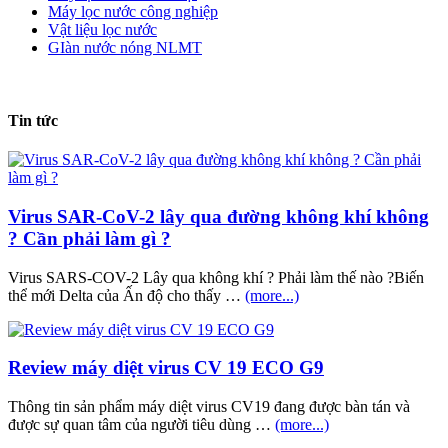
Máy lọc nước công nghiệp
Vật liệu lọc nước
GIàn nước nóng NLMT
Tin tức
Virus SAR-CoV-2 lây qua đường không khí không
? Cần phải làm gì ?
Virus SARS-COV-2 Lây qua không khí ? Phải làm thế nào ?Biến
thể mới Delta của Ấn độ cho thấy …
(more...)
Review máy diệt virus CV 19 ECO G9
Thông tin sản phẩm máy diệt virus CV19 đang được bàn tán và
được sự quan tâm của người tiêu dùng …
(more...)