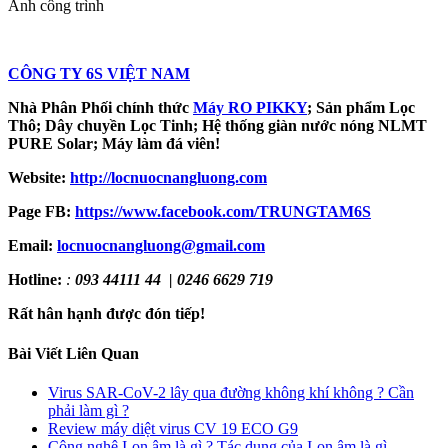
Ảnh công trình
CÔNG TY 6S VIỆT NAM
Nhà Phân Phối chính thức
Máy RO PIKKY
;
Sản phẩm Lọc
Thô;
Dây chuyền Lọc Tinh;
Hệ thống giàn nước nóng NLMT
PURE Solar;
Máy làm đá viên!
Website:
http://locnuocnangluong.com
Page FB:
https://www.facebook.com/TRUNGTAM6S
Email:
locnuocnangluong@gmail.com
Hotline:
:
093 44111 44 | 0246 6629 719
Rất hân hạnh được đón tiếp!
Bài Viết Liên Quan
Virus SAR-CoV-2 lây qua đường không khí không ? Cần
phải làm gì ?
Review máy diệt virus CV 19 ECO G9
Công nghệ I-on âm là gì ? Tác dụng của I-on âm là gì