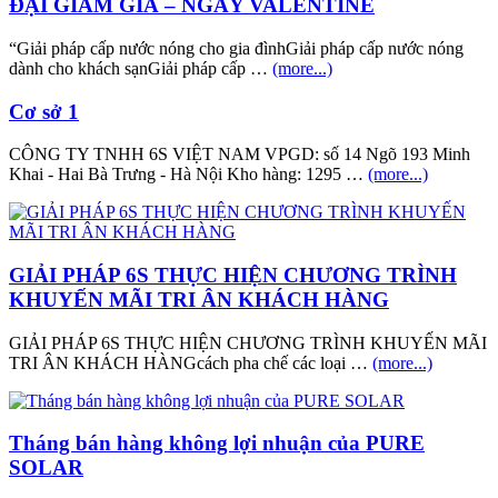
ĐẠI GIẢM GIÁ – NGÀY VALENTINE
“Giải pháp cấp nước nóng cho gia đìnhGiải pháp cấp nước nóng
dành cho khách sạnGiải pháp cấp …
(more...)
Cơ sở 1
CÔNG TY TNHH 6S VIỆT NAM VPGD: số 14 Ngõ 193 Minh
Khai - Hai Bà Trưng - Hà Nội Kho hàng: 1295 …
(more...)
GIẢI PHÁP 6S THỰC HIỆN CHƯƠNG TRÌNH
KHUYẾN MÃI TRI ÂN KHÁCH HÀNG
GIẢI PHÁP 6S THỰC HIỆN CHƯƠNG TRÌNH KHUYẾN MÃI
TRI ÂN KHÁCH HÀNGcách pha chế các loại …
(more...)
Tháng bán hàng không lợi nhuận của PURE
SOLAR