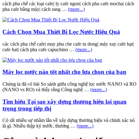
cách pha chế các loại cafe| ly cafe ngon| cách pha cafe mocha| cách
pha cafe bằng máy| cách rang …
(more...)
Cách Chọn Mua Thiết Bị Lọc Nước Hiệu Quả
các cách pha chế cafe| may pha che cafe tu dong| máy xay cafe hạt|
cafe hat| cách pha cafe capuchino …
(more...)
Máy lọc nước nào tốt nhất cho lựa chọn của bạn
Chúng ta đã có bài So sánh giữa công nghệ lọc nước NANO và RO
(NANO vs RO) và thấy rằng Công nghệ …
(more...)
Tìm hiểu Tại sao xây dựng thương hiệu lại quan
trọng trong tiếp thị
Có rất nhiều sự nhầm lẫn về xây dựng thương hiệu và chính xác nó
là gì. Nhiều thập kỷ trước, thương …
(more...)