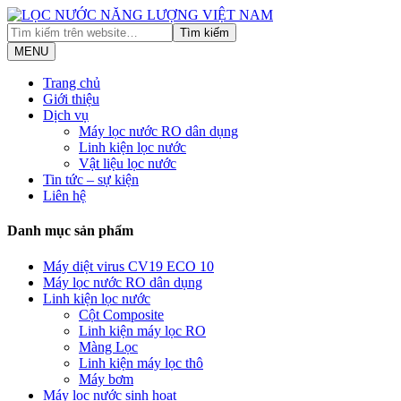
MENU
Trang chủ
Giới thiệu
Dịch vụ
Máy lọc nước RO dân dụng
Linh kiện lọc nước
Vật liệu lọc nước
Tin tức – sự kiện
Liên hệ
Danh mục sản phẩm
Máy diệt virus CV19 ECO 10
Máy lọc nước RO dân dụng
Linh kiện lọc nước
Cột Composite
Linh kiện máy lọc RO
Màng Lọc
Linh kiện máy lọc thô
Máy bơm
Máy lọc nước sinh hoạt