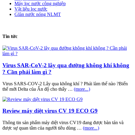
Máy lọc nước công nghiệp
Vật liệu lọc nước
GIàn nước nóng NLMT
Tin tức
Virus SAR-CoV-2 lây qua đường không khí không
? Cần phải làm gì ?
Virus SARS-COV-2 Lây qua không khí ? Phải làm thế nào ?Biến
thể mới Delta của Ấn độ cho thấy …
(more...)
Review máy diệt virus CV 19 ECO G9
Thông tin sản phẩm máy diệt virus CV19 đang được bàn tán và
được sự quan tâm của người tiêu dùng …
(more...)