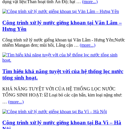
dụng vật liệu:Than hoạt tính Ấn Độ; hạt …
(more...)
Công trình xử lý nước giếng khoan tại Văn Lâm –
Hưng Yên
Công trình xử lý nước giếng khoan tại Văn Lâm - Hưng Yên;Nước
nhiễm Mangan đen; mùi hôi, Lắng cặn …
(more...)
Tìm hiểu khả năng tuyệt vời của hệ thống lọc nước
tổng sinh hoạt.
KHẢ NĂNG TUYỆT VỜI CỦA HỆ THỐNG LỌC NƯỚC
TỔNG SINH HOẠT: ☑️ Loại bỏ các cặn bẩn, kim loại nặng như:
…
(more...)
Công trình xử lý nước giếng khoan tại Ba Vì – Hà
Nội