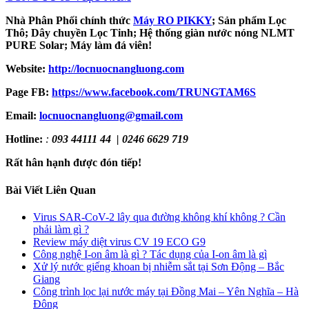
Nhà Phân Phối chính thức
Máy RO PIKKY
;
Sản phẩm Lọc
Thô;
Dây chuyền Lọc Tinh;
Hệ thống giàn nước nóng NLMT
PURE Solar;
Máy làm đá viên!
Website:
http://locnuocnangluong.com
Page FB:
https://www.facebook.com/TRUNGTAM6S
Email:
locnuocnangluong@gmail.com
Hotline:
:
093 44111 44 | 0246 6629 719
Rất hân hạnh được đón tiếp!
Bài Viết Liên Quan
Virus SAR-CoV-2 lây qua đường không khí không ? Cần
phải làm gì ?
Review máy diệt virus CV 19 ECO G9
Công nghệ I-on âm là gì ? Tác dụng của I-on âm là gì
Xử lý nước giếng khoan bị nhiễm sắt tại Sơn Động – Bắc
Giang
Công trình lọc lại nước máy tại Đồng Mai – Yên Nghĩa – Hà
Đông