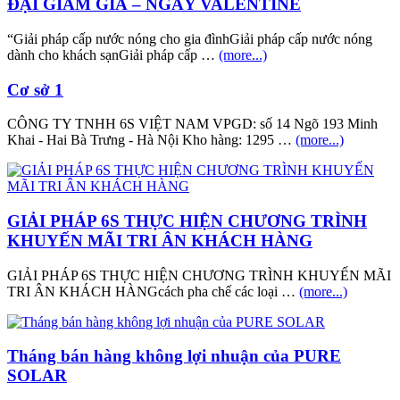
ĐẠI GIẢM GIÁ – NGÀY VALENTINE
“Giải pháp cấp nước nóng cho gia đìnhGiải pháp cấp nước nóng
dành cho khách sạnGiải pháp cấp …
(more...)
Cơ sở 1
CÔNG TY TNHH 6S VIỆT NAM VPGD: số 14 Ngõ 193 Minh
Khai - Hai Bà Trưng - Hà Nội Kho hàng: 1295 …
(more...)
GIẢI PHÁP 6S THỰC HIỆN CHƯƠNG TRÌNH
KHUYẾN MÃI TRI ÂN KHÁCH HÀNG
GIẢI PHÁP 6S THỰC HIỆN CHƯƠNG TRÌNH KHUYẾN MÃI
TRI ÂN KHÁCH HÀNGcách pha chế các loại …
(more...)
Tháng bán hàng không lợi nhuận của PURE
SOLAR